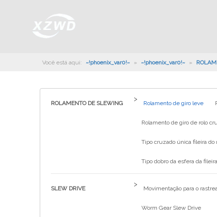
Você está aqui:
~!phoenix_var0!~
»
~!phoenix_var0!~
»
ROLAM
>
ROLAMENTO DE SLEWING
Rolamento de giro leve
Rolamento de giro de rolo cru
Tipo cruzado única fileira do 
Tipo dobro da esfera da fileira
>
SLEW DRIVE
Movimentação para o rastrea
Worm Gear Slew Drive