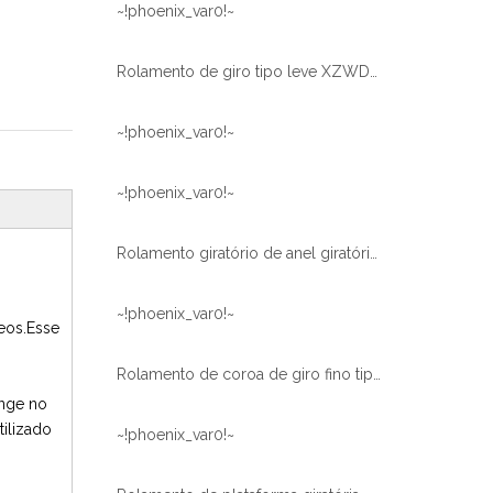
~!phoenix_var0!~
Rolamento de giro tipo leve XZWD para máquina de alimentos
~!phoenix_var0!~
~!phoenix_var0!~
Rolamento giratório de anel giratório série leve para robô de soldagem
~!phoenix_var0!~
eos.Esse
Rolamento de coroa de giro fino tipo leve XZWD Rolamento de substituição
ange no
tilizado
~!phoenix_var0!~