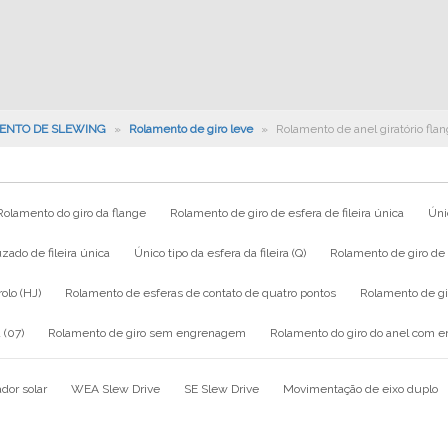
ENTO DE SLEWING
»
Rolamento de giro leve
»
Rolamento de anel giratório fla
Rolamento do giro da flange
Rolamento de giro de esfera de fileira única
Únic
zado de fileira única
Único tipo da esfera da fileira (Q)
Rolamento de giro de e
rolo (HJ)
Rolamento de esferas de contato de quatro pontos
Rolamento de g
 (07)
Rolamento de giro sem engrenagem
Rolamento do giro do anel com 
dor solar
WEA Slew Drive
SE Slew Drive
Movimentação de eixo duplo