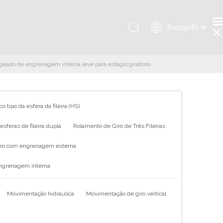
Português
Қазақша
românesc
ngeado de engrenagem interna leve para estágio giratório
Türk dili
Tiếng Việt
한국어
o tipo da esfera da fileira (HS)
日本語
sferas de fileira dupla
Rolamento de Giro de Três Fileiras
Italiano
Deutsch
iro com engrenagem externa
Español
engrenagem interna
Pусский
Français
Movimentação hidráulica
Movimentação de giro vertical
العربية
English