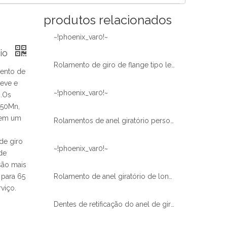
produtos relacionados
~!phoenix_var0!~
rio
Rolamento de giro de flange tipo leve
mento de
leve e
~!phoenix_var0!~
s.Os
 50Mn,
 tem um
Rolamentos de anel giratório personalizados para paletizador manipulador robótico
de giro
~!phoenix_var0!~
de
são mais
 para 65
Rolamento de anel giratório de longa duração sem engrenagem Igual ao paletizador de manipulador robótico
viço.
Dentes de retificação do anel de giro tipo luz de engrenagem externa Certificado XZWD ISO