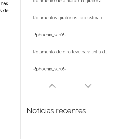
Rolamento de plataforma giratória de giro de engrenagem externa tipo leve de seção fina para máquinas de enlatamento
 mas
os de
Rolamentos giratórios tipo esfera de contato de 4 pontos com entrega rápida
~!phoenix_var0!~
Rolamento de giro leve para linha de máquinas de enchimento
~!phoenix_var0!~
Notícias recentes