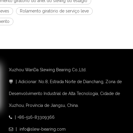
mento giratório do anel do slewig do estágio
leves
Rolamento giratório de serviço leve
mento
Xuzhou WanDa Slewing Bearing Co.,Ltd.
丨Adicionar: No.8, Estrada Norte de Dianchang, Zona de

Desenvolvimento Industrial de Alta Tecnologia, Cidade de
Xuzhou, Província de Jiangsu, China.
丨+86-516-83309366

丨 info@slew-bearing.com
