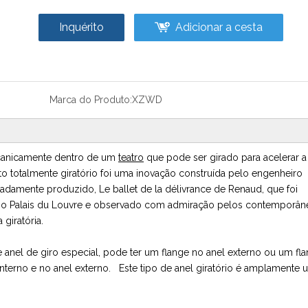
Inquérito
Adicionar a cesta
Marca do Produto:
XZWD
ecanicamente dentro de um
teatro
que pode ser girado para acelerar a
totalmente giratório foi uma inovação construída pelo engenheiro
damente produzido, Le ballet de la délivrance de Renaud, que foi
no Palais du Louvre e observado com admiração pelos contemporân
iratória.
e anel de giro especial, pode ter um flange no anel externo ou um fl
nterno e no anel externo. Este tipo de anel giratório é amplamente u