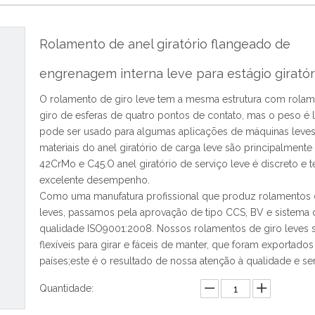
Rolamento de anel giratório flangeado de
engrenagem interna leve para estágio girató
O rolamento de giro leve tem a mesma estrutura com rola
giro de esferas de quatro pontos de contato, mas o peso é 
pode ser usado para algumas aplicações de máquinas leve
materiais do anel giratório de carga leve são principalmente
42CrMo e C45.O anel giratório de serviço leve é ​​discreto e
excelente desempenho.
Como uma manufatura profissional que produz rolamentos 
leves, passamos pela aprovação de tipo CCS, BV e sistema 
qualidade ISO9001:2008. Nossos rolamentos de giro leves 
flexíveis para girar e fáceis de manter, que foram exportados
países;este é o resultado de nossa atenção à qualidade e ser
Quantidade: