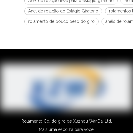
Anel de rotação leve para o estágio giratório
Rola
Anel de rotação do Estágio Giratório
rolamentos 
rolamento de pouco peso do giro
anéis de rola
Rolamento Co. do giro de Xuzhou WanDa, Ltd.
Mais uma escolha para você!