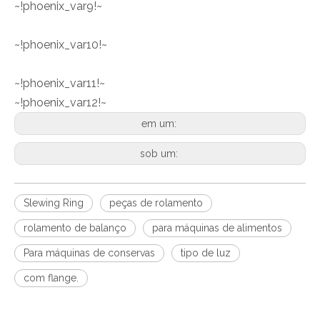
~!phoenix_var9!~
~!phoenix_var10!~
~!phoenix_var11!~
~!phoenix_var12!~
em um:
sob um:
Slewing Ring
peças de rolamento
rolamento de balanço
para máquinas de alimentos
Para máquinas de conservas
tipo de luz
com flange.