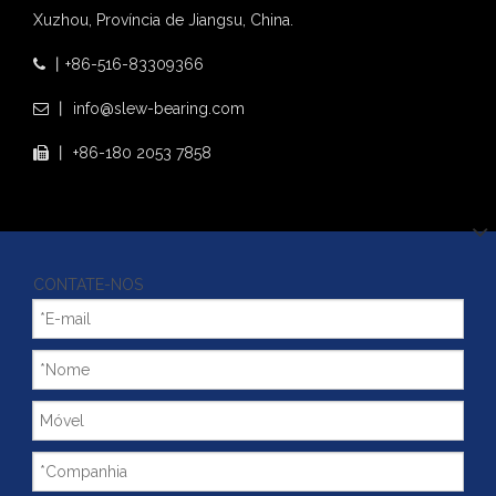
Xuzhou, Província de Jiangsu, China.
丨+86-516-83309366

丨 info@slew-bearing.com

丨 +86-180 2053 7858

CONTATE-NOS