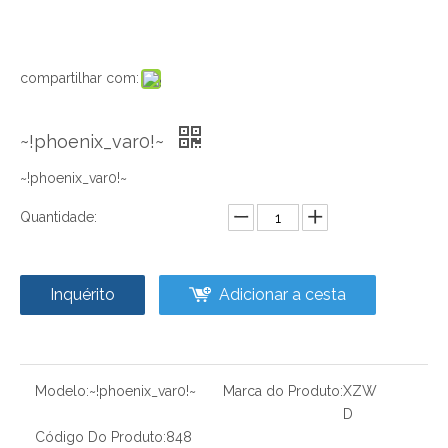
compartilhar com:
~!phoenix_var0!~
~!phoenix_var0!~
Quantidade:
Inquérito
Adicionar a cesta
Modelo:
~!phoenix_var0!~
Marca do Produto:
XZW
D
Código Do Produto:
848