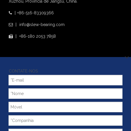
Xuzhou, Província de Jiangsu, China.
丨+86-516-83309366

丨 info@slew-bearing.com

丨 +86-180 2053 7858

CONTATE-NOS