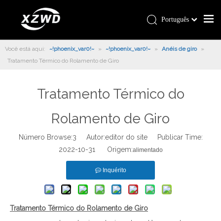
Português
Você está aqui:
~!phoenix_var0!~
»
~!phoenix_var0!~
»
Anéis de giro
»
Tratamento Térmico do Rolamento de Giro
Tratamento Térmico do
Rolamento de Giro
Número Browse:
3
Autor:editor do site Publicar Time:
2022-10-31 Origem:
alimentado
Inquérito
Tratamento Térmico do Rolamento de Giro