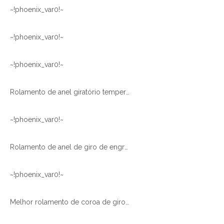
~!phoenix_var0!~
~!phoenix_var0!~
~!phoenix_var0!~
Rolamento de anel giratório temperado com dentes esféricos de quatro contatos de carreira única com engrenagem externa para máquinas pequenas
~!phoenix_var0!~
Rolamento de anel de giro de engrenagem externa de alta qualidade, tamanho pequeno, diâmetro, única carreira, para máquinas rotativas
~!phoenix_var0!~
Melhor rolamento de coroa de giro XZWD da China com engrenagem externa para máquinas rotativas