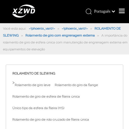
Português
Você está aqui:
~!phoenix_var0!~
»
~!phoenix_var0!~
»
ROLAMENTO DE
SLEWING
»
Rolamento de giro com engrenagem externa
»
A importância do
rolamento de giro de esfera única com manutenção de engrenagem externa em
equipamentos de elevação
ROLAMENTO DE SLEWING
>
Rolamento de giro leve
Rolamento do giro da flange
Rolamento de giro de esfera de fileira única
Único tipo da esfera da fileira (HS)
Rolamento de giro de rolo cruzado de fileira única