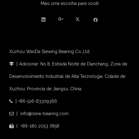
Mais uma escolha para você!
Xuzhou WanDa Slewing Bearing Co.,Ltd.
丨Adicionar: No.8, Estrada Norte de Dianchang, Zona de

Desenvolvimento Industrial de Alta Tecnologia, Cidade de
Xuzhou, Província de Jiangsu, China.
丨+86-516-83309366

丨 info@slew-bearing.com

丨 +86-180 2053 7858
