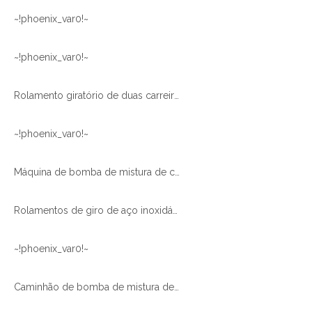
~!phoenix_var0!~
~!phoenix_var0!~
Rolamento giratório de duas carreiras de alta qualidade fabricado na China para caminhão-bomba
~!phoenix_var0!~
Máquina de bomba de mistura de concreto de duas carreiras de mancal giratório usado anel de plataforma giratória
Rolamentos de giro de aço inoxidável mais resistentes à ferrugem e à corrosão
~!phoenix_var0!~
Caminhão de bomba de mistura de concreto de alta qualidade rolamento de anel giratório usd