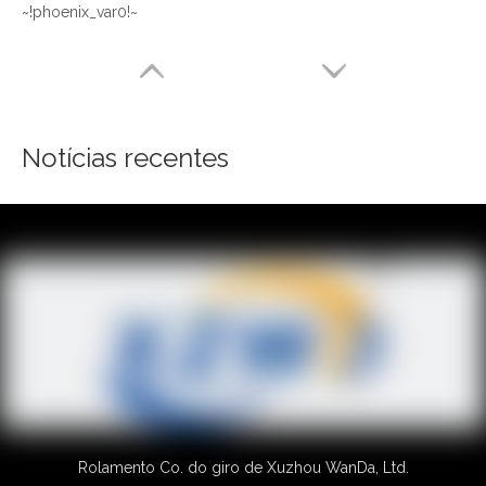
~!phoenix_var0!~
Notícias recentes
Rolamento Co. do giro de Xuzhou WanDa, Ltd.