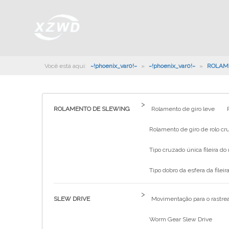
Você está aqui:
~!phoenix_var0!~
»
~!phoenix_var0!~
»
ROLAM
>
ROLAMENTO DE SLEWING
Rolamento de giro leve
Rolamento de giro de rolo cru
Tipo cruzado única fileira do 
Tipo dobro da esfera da fileira
>
SLEW DRIVE
Movimentação para o rastrea
Worm Gear Slew Drive