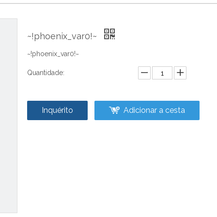
~!phoenix_var0!~
~!phoenix_var0!~
Quantidade:
Inquérito
Adicionar a cesta