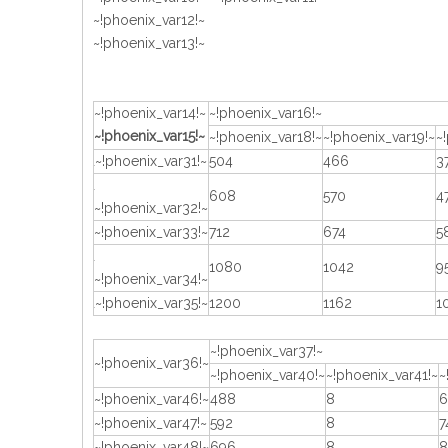
~!phoenix_var12!~
~!phoenix_var13!~
~!phoenix_var14!~
~!phoenix_var16!~
~!phoenix_var15!~
~!phoenix_var18!~
~!phoenix_var19!~
~
~!phoenix_var31!~
504
466
3
608
570
4
~!phoenix_var32!~
~!phoenix_var33!~
712
674
5
1080
1042
9
~!phoenix_var34!~
~!phoenix_var35!~
1200
1162
1
~!phoenix_var37!~
~!phoenix_var36!~
~!phoenix_var40!~
~!phoenix_var41!~
~
~!phoenix_var46!~
488
8
6
~!phoenix_var47!~
592
8
7
~!phoenix_var48!~
696
8
8