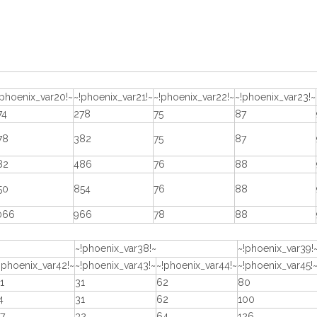
!phoenix_var20!~
~!phoenix_var21!~
~!phoenix_var22!~
~!phoenix_var23!~
74
278
75
87
78
382
75
87
82
486
76
88
50
854
76
88
066
966
78
88
~!phoenix_var38!~
~!phoenix_var39!
!phoenix_var42!~
~!phoenix_var43!~
~!phoenix_var44!~
~!phoenix_var45!
1
31
62
80
4
31
62
100
7
32
64
126