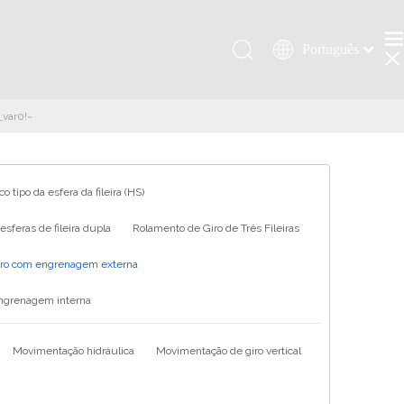
Português
Қазақша
românesc
_var0!~
Türk dili
Tiếng Việt
한국어
o tipo da esfera da fileira (HS)
日本語
sferas de fileira dupla
Rolamento de Giro de Três Fileiras
Italiano
Deutsch
iro com engrenagem externa
Español
engrenagem interna
Pусский
Français
Movimentação hidráulica
Movimentação de giro vertical
العربية
English