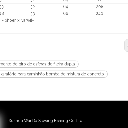
33
32
64
208
48
33
66
240
 ~!phoenix_var54!~
mento de giro de esferas de fileira dupla
l giratório para caminhão bomba de mistura de concreto
Xuzhou WanDa Slewing Bearing Co.,Ltd.