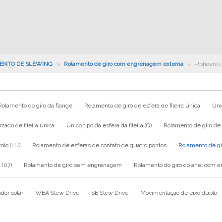
ENTO DE SLEWING
»
Rolamento de giro com engrenagem externa
»
~!phoenix
Rolamento do giro da flange
Rolamento de giro de esfera de fileira única
Únic
zado de fileira única
Único tipo da esfera da fileira (Q)
Rolamento de giro de e
rolo (HJ)
Rolamento de esferas de contato de quatro pontos
Rolamento de g
 (07)
Rolamento de giro sem engrenagem
Rolamento do giro do anel com 
dor solar
WEA Slew Drive
SE Slew Drive
Movimentação de eixo duplo