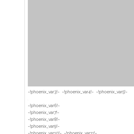
~!phoenix_var3!~ ~!phoenix_var4!~ ~!phoenix_var5!~
~!phoenix_var6!~
~!phoenix_var7!~
~!phoenix_var8!~
~!phoenix_var9!~
~!phoenix_var10!~ ~!phoenix_var11!~