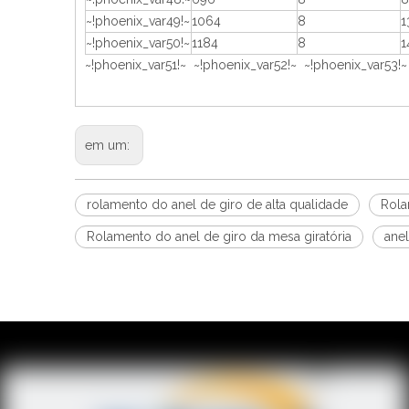
~!phoenix_var49!~
1064
8
1
~!phoenix_var50!~
1184
8
1
~!phoenix_var51!~ ~!phoenix_var52!~ ~!phoenix_var53!~
em um:
rolamento do anel de giro de alta qualidade
Rola
Rolamento do anel de giro da mesa giratória
ane