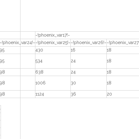
~!phoenix_var17!~
~!phoenix_var24!~
~!phoenix_var25!~
~!phoenix_var26!~
~!phoenix_var27
95
430
16
18
95
534
24
18
98
638
24
18
98
1006
30
18
98
1124
36
20
~
~