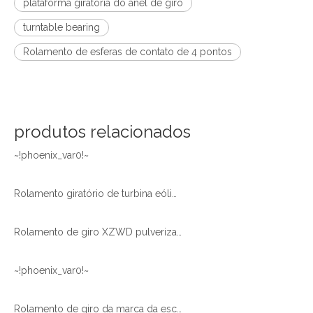
plataforma giratória do anel de giro
turntable bearing
Rolamento de esferas de contato de 4 pontos
produtos relacionados
~!phoenix_var0!~
Rolamento giratório de turbina eólica pulverizado com zinco de alta qualidade da China
Rolamento de giro XZWD pulverizado com zinco de alta qualidade para turbina de energia eólica
~!phoenix_var0!~
Rolamento de giro da marca da escavadeira