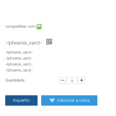
compartilhar com:
~!phoenix_var0!~
~!phoenix_var0!~
~!phoenix_var1!~
~!phoenix_var2!~
~!phoenix_var3!~
Quantidade:
Inquérito
Adicionar a cesta