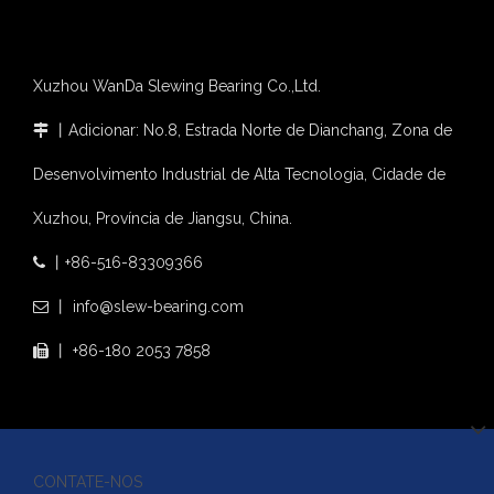
Xuzhou WanDa Slewing Bearing Co.,Ltd.
丨Adicionar: No.8, Estrada Norte de Dianchang, Zona de

Desenvolvimento Industrial de Alta Tecnologia, Cidade de
Xuzhou, Província de Jiangsu, China.
丨+86-516-83309366

丨 info@slew-bearing.com

丨 +86-180 2053 7858

CONTATE-NOS