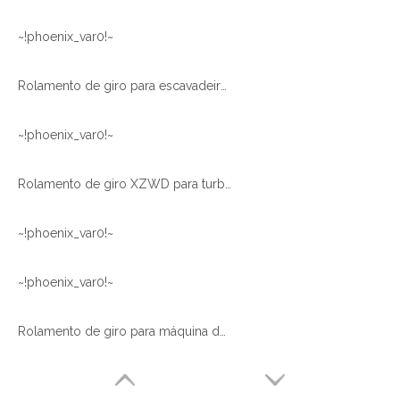
~!phoenix_var0!~
Rolamento de giro para escavadeira pequena
~!phoenix_var0!~
Rolamento de giro XZWD para turbina de energia eólica
~!phoenix_var0!~
~!phoenix_var0!~
Rolamento de giro para máquina de direção