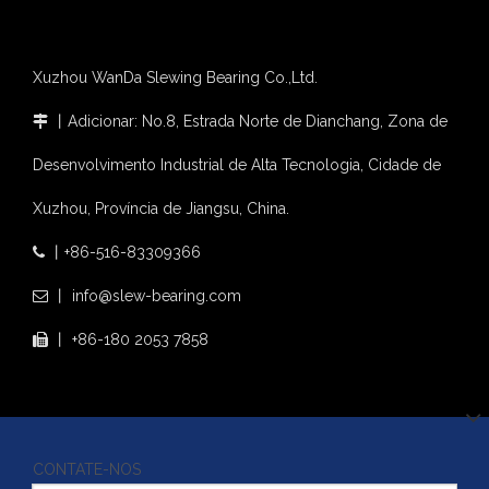
Xuzhou WanDa Slewing Bearing Co.,Ltd.
丨Adicionar: No.8, Estrada Norte de Dianchang, Zona de

Desenvolvimento Industrial de Alta Tecnologia, Cidade de
Xuzhou, Província de Jiangsu, China.
丨+86-516-83309366

丨 info@slew-bearing.com

丨 +86-180 2053 7858

CONTATE-NOS