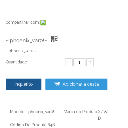
compartilhar com:
~!phoenix_var0!~
~!phoenix_var0!~
Quantidade:
Inquérito
Adicionar a cesta
Modelo:
~!phoenix_var0!~
Marca do Produto:
XZW
D
Código Do Produto:
848