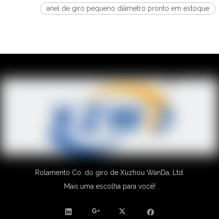
anel de giro pequeno diâmetro pronto em estoque
Rolamento Co. do giro de Xuzhou WanDa, Ltd.
Mais uma escolha para você!