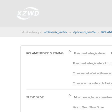
Você está aqui:
~!phoenix_var0!~
»
~!phoenix_var0!~
»
ROLAM
>
ROLAMENTO DE SLEWING
Rolamento de giro leve
Rolamento de giro de rolo cru
Tipo cruzado única fileira do 
Tipo dobro da esfera da fileira
>
SLEW DRIVE
Movimentação para o rastrea
Worm Gear Slew Drive