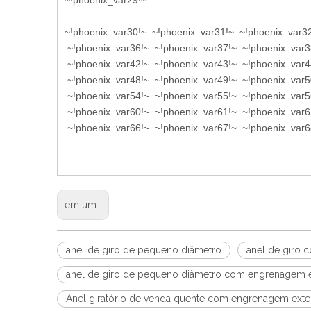
~!phoenix_var29!~
~!phoenix_var30!~ ~!phoenix_var31!~ ~!phoenix_var3
~!phoenix_var36!~ ~!phoenix_var37!~ ~!phoenix_var3
~!phoenix_var42!~ ~!phoenix_var43!~ ~!phoenix_var4
~!phoenix_var48!~ ~!phoenix_var49!~ ~!phoenix_var5
~!phoenix_var54!~ ~!phoenix_var55!~ ~!phoenix_var5
~!phoenix_var60!~ ~!phoenix_var61!~ ~!phoenix_var6
~!phoenix_var66!~ ~!phoenix_var67!~ ~!phoenix_var6
em um:
anel de giro de pequeno diâmetro
anel de giro 
anel de giro de pequeno diâmetro com engrenagem e
Anel giratório de venda quente com engrenagem exte