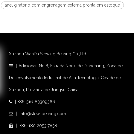
anel giratório com engrenagem externa pronta em estoque
Xuzhou WanDa Slewing Bearing Co.,Ltd.
丨Adicionar: No.8, Estrada Norte de Dianchang, Zona de

Desenvolvimento Industrial de Alta Tecnologia, Cidade de
Xuzhou, Província de Jiangsu, China.
丨+86-516-83309366

丨 info@slew-bearing.com

丨 +86-180 2053 7858
