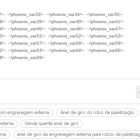
2!~ ~!phoenix_var33!~ ~!phoenix_var34!~ ~!phoenix_var35!~
8!~ ~!phoenix_var39!~ ~!phoenix_var40!~ ~!phoenix_var41!~
4!~ ~!phoenix_var45!~ ~!phoenix_var46!~ ~!phoenix_var47!~
0!~ ~!phoenix_var51!~ ~!phoenix_var52!~ ~!phoenix_var53!~
6!~ ~!phoenix_var57!~ ~!phoenix_var58!~ ~!phoenix_var59!~
2!~ ~!phoenix_var63!~ ~!phoenix_var64!~ ~!phoenix_var65!~
8!~ ~!phoenix_var69!~
com engrenagem externa
Anel de giro do robô de paletização
xterna
Venda quente anel de giro
rna
anel de giro da engrenagem externa para robôs de paletiza