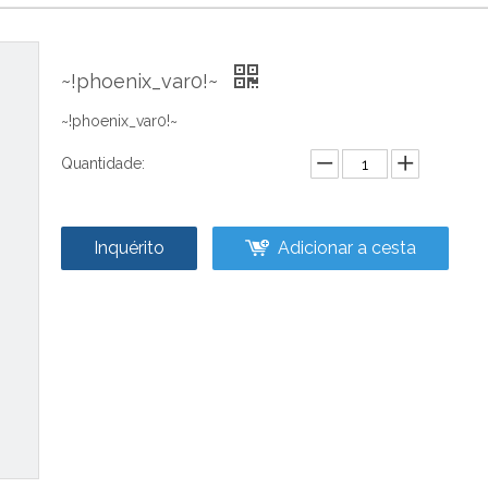
~!phoenix_var0!~
~!phoenix_var0!~
Quantidade:
Inquérito
Adicionar a cesta