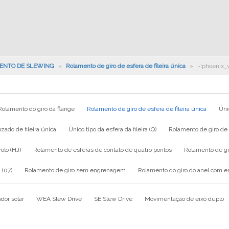
ENTO DE SLEWING
»
Rolamento de giro de esfera de fileira única
»
~!phoenix_
Rolamento do giro da flange
Rolamento de giro de esfera de fileira única
Únic
zado de fileira única
Único tipo da esfera da fileira (Q)
Rolamento de giro de e
rolo (HJ)
Rolamento de esferas de contato de quatro pontos
Rolamento de g
 (07)
Rolamento de giro sem engrenagem
Rolamento do giro do anel com 
dor solar
WEA Slew Drive
SE Slew Drive
Movimentação de eixo duplo