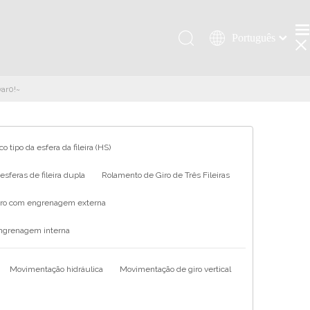
Português
Қазақша
românesc
var0!~
Türk dili
Tiếng Việt
한국어
o tipo da esfera da fileira (HS)
日本語
sferas de fileira dupla
Rolamento de Giro de Três Fileiras
Italiano
Deutsch
iro com engrenagem externa
Español
engrenagem interna
Pусский
Français
Movimentação hidráulica
Movimentação de giro vertical
العربية
English