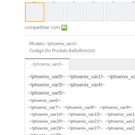
compartilhar com:
Modelo:
~!phoenix_var0!~
Código Do Produto:
8482800000
~!phoenix_var0!~
~!phoenix_var0!~ ~!phoenix_var1!~ ~!phoenix_va
~!phoenix_var3!~ ~!phoenix_var4!~
~!phoenix_var5!~
~!phoenix_var6!~
~!phoenix_var7!~ ~!phoenix_var8!~ ~!phoenix_var9!~ 
~!phoenix_var14!~ ~!phoenix_var15!~ ~!phoenix_var1
~!phoenix_var20!~ ~!phoenix_var21!~ ~!phoenix_var2
~!phoenix_var26!~ ~!phoenix_var27!~ ~!phoenix_var2