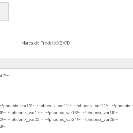
Marca do Produto:
XZWD
r2!~
~!phoenix_var10!~ ~!phoenix_var11!~ ~!phoenix_var12!~ ~!phoenix_
6!~ ~!phoenix_var17!~ ~!phoenix_var18!~ ~!phoenix_var19!~
2!~ ~!phoenix_var23!~ ~!phoenix_var24!~ ~!phoenix_var25!~
8!~