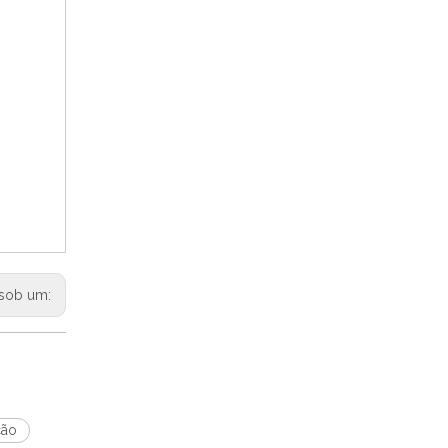
sob um:
ção