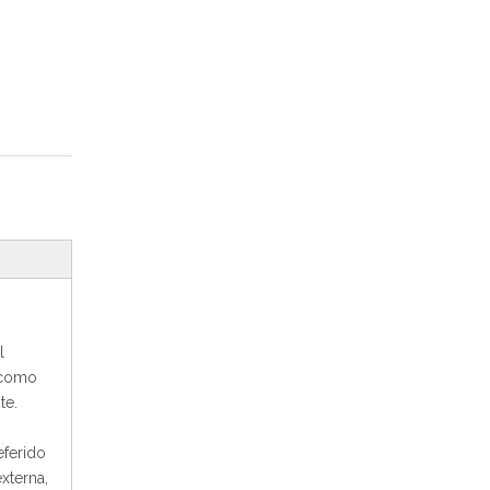
l
, como
te.
ferido
xterna,