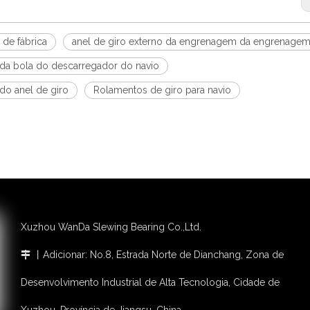
 de fábrica
anel de giro externo da engrenagem da engrenage
 da bola do descarregador do navio
do anel de giro
Rolamentos de giro para navio
Xuzhou WanDa Slewing Bearing Co.,Ltd.
丨Adicionar: No.8, Estrada Norte de Dianchang, Zona de

Desenvolvimento Industrial de Alta Tecnologia, Cidade de