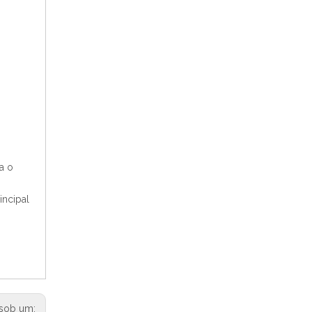
a o
incipal
sob um: