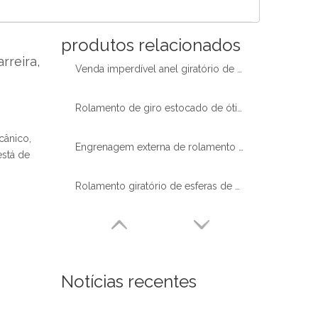
produtos relacionados
rreira,
Venda imperdível anel giratório de pequeno diâmetro com engrenagem externa para robôs de paletização pronto em estoque
Rolamento de giro estocado de ótima qualidade com dentes de engrenagem externos temperados para plataforma de trabalho aéreo
ânico,
Engrenagem externa de rolamento de giro de esferas de diâmetro mínimo em estoque de boa qualidade para guindaste de lança
está de
Rolamento giratório de esferas de diâmetro mínimo em estoque de alta qualidade sem engrenagem 010.22.163 para máquinas rotativas
Notícias recentes