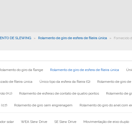
ENTO DE SLEWING
»
Rolamento de giro de esfera de fileira única
»
Fornecido d
Rolamento do giro da flange
Rolamento de giro de esfera de fileira única
Únic
zado de fileira única
Único tipo da esfera da fileira (Q)
Rolamento de giro de e
rolo (HJ)
Rolamento de esferas de contato de quatro pontos
Rolamento de g
 (07)
Rolamento de giro sem engrenagem
Rolamento do giro do anel com 
dor solar
WEA Slew Drive
SE Slew Drive
Movimentação de eixo duplo