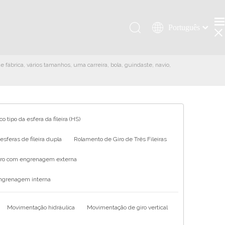
Português
Қазақша
românesc
e fábrica, vários tamanhos, uma carreira, bola, guindaste, navio,
Türk dili
Tiếng Việt
한국어
日本語
o tipo da esfera da fileira (HS)
Italiano
sferas de fileira dupla
Rolamento de Giro de Três Fileiras
Deutsch
iro com engrenagem externa
Español
Pусский
engrenagem interna
Français
العربية
Movimentação hidráulica
Movimentação de giro vertical
English