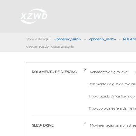
Você está aqui:
~!phoenix_var0!~
»
~!phoenix_var0!~
»
ROLAM
descarregador, coroa giratória
>
ROLAMENTO DE SLEWING
Rolamento de giro leve
Rolamento de giro de rolo cru
Tipo cruzado única fileira do 
Tipo dobro da esfera da fileira
>
SLEW DRIVE
Movimentação para o rastrea