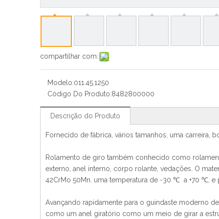
compartilhar com:
Modelo:
011.45.1250
Código Do Produto:
8482800000
Descrição do Produto
Fornecido de fábrica, vários tamanhos, uma carreira, bo
Rolamento de giro também conhecido como rolamento d
externo, anel interno, corpo rolante, vedações. O mate
42CrMo 50Mn. uma temperatura de -30 ℃ a +70 ℃, e p
Avançando rapidamente para o guindaste moderno de 
como um anel giratório como um meio de girar a estrut