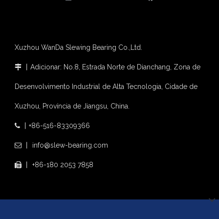
Xuzhou WanDa Slewing Bearing Co.,Ltd.
丨Adicionar: No.8, Estrada Norte de Dianchang, Zona de

Desenvolvimento Industrial de Alta Tecnologia, Cidade de
Xuzhou, Província de Jiangsu, China.
丨+86-516-83309366

丨 info@slew-bearing.com

丨 +86-180 2053 7858
