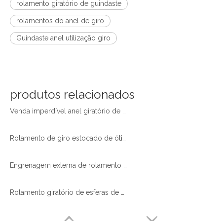
rolamento giratório de guindaste
rolamentos do anel de giro
Guindaste anel utilização giro
produtos relacionados
Venda imperdível anel giratório de pequeno diâmetro com engrenagem externa para robôs de paletização pronto em estoque
Rolamento de giro estocado de ótima qualidade com dentes de engrenagem externos temperados para plataforma de trabalho aéreo
Engrenagem externa de rolamento de giro de esferas de diâmetro mínimo em estoque de boa qualidade para guindaste de lança
Rolamento giratório de esferas de diâmetro mínimo em estoque de alta qualidade sem engrenagem 010.22.163 para máquinas rotativas