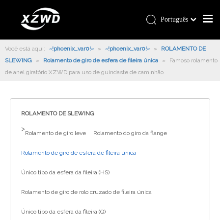
Português
Você está aqui:
~!phoenix_var0!~
»
~!phoenix_var0!~
»
ROLAMENTO DE
SLEWING
»
Rolamento de giro de esfera de fileira única
»
Famoso rolamento
de anel giratório XZWD para uso de guindaste de caminhão
ROLAMENTO DE SLEWING
>
Rolamento de giro leve
Rolamento do giro da flange
Rolamento de giro de esfera de fileira única
Único tipo da esfera da fileira (HS)
Rolamento de giro de rolo cruzado de fileira única
Único tipo da esfera da fileira (Q)