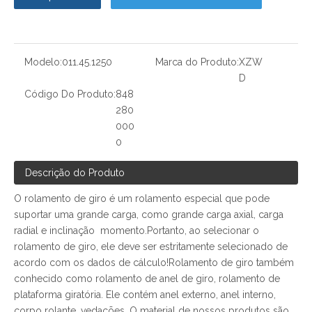
Modelo:
011.45.1250
Marca do Produto:
XZW
D
Código Do Produto:
848
280
000
0
Descrição do Produto
O rolamento de giro é um rolamento especial que pode
suportar uma grande carga, como grande carga axial, carga
radial e inclinação momento.Portanto, ao selecionar o
rolamento de giro, ele deve ser estritamente selecionado de
acordo com os dados de cálculo!Rolamento de giro também
conhecido como rolamento de anel de giro, rolamento de
plataforma giratória. Ele contém anel externo, anel interno,
corpo rolante, vedações. O material de nossos produtos são