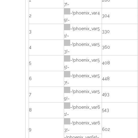
1
280
7!~
~!phoenix_var4
2
304
9!~
~!phoenix_var5
3
330
1!~
~!phoenix_var5
4
360
3!~
~!phoenix_var5
5
408
5!~
~!phoenix_var5
6
448
7!~
~!phoenix_var5
7
493
9!~
~!phoenix_var6
8
543
1!~
~!phoenix_var6
9
602
3!~
~!phoenix_var65!~