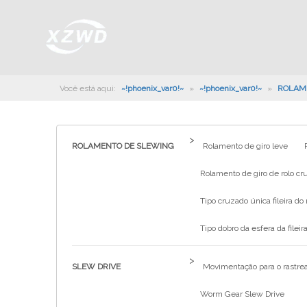
Você está aqui:
~!phoenix_var0!~
»
~!phoenix_var0!~
»
ROLAM
>
ROLAMENTO DE SLEWING
Rolamento de giro leve
Rolamento de giro de rolo cru
Tipo cruzado única fileira do 
Tipo dobro da esfera da fileira
>
SLEW DRIVE
Movimentação para o rastrea
Worm Gear Slew Drive