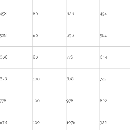
458
80
626
494
528
80
696
564
608
80
776
644
678
100
878
722
778
100
978
822
878
100
1078
922