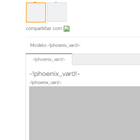
compartilhar com:
Modelo:
~!phoenix_var0!~
~!phoenix_var0!~
~!phoenix_var0!~
~!phoenix_var1!~