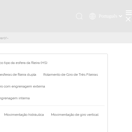
Português
Қазақша
românesc
var0!~
Türk dili
Tiếng Việt
한국어
o tipo da esfera da fileira (HS)
日本語
sferas de fileira dupla
Rolamento de Giro de Três Fileiras
Italiano
Deutsch
iro com engrenagem externa
Español
engrenagem interna
Pусский
Français
Movimentação hidráulica
Movimentação de giro vertical
العربية
English