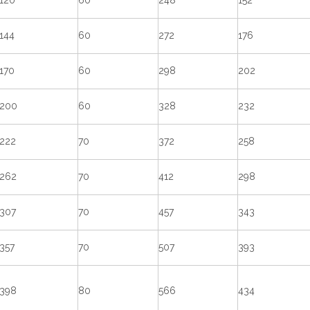
120
60
248
152
144
60
272
176
170
60
298
202
200
60
328
232
222
70
372
258
262
70
412
298
307
70
457
343
357
70
507
393
398
80
566
434