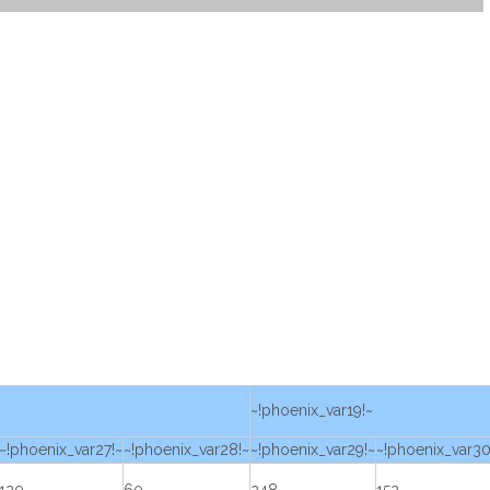
~!phoenix_var19!~
~!phoenix_var27!~
~!phoenix_var28!~
~!phoenix_var29!~
~!phoenix_var30