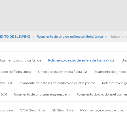
ENTO DE SLEWING
»
Rolamento de giro de esfera de fileira única
»
~!phoenix_
Rolamento do giro da flange
Rolamento de giro de esfera de fileira única
Únic
zado de fileira única
Único tipo da esfera da fileira (Q)
Rolamento de giro de e
rolo (HJ)
Rolamento de esferas de contato de quatro pontos
Rolamento de g
 (07)
Rolamento de giro sem engrenagem
Rolamento do giro do anel com 
dor solar
WEA Slew Drive
SE Slew Drive
Movimentação de eixo duplo