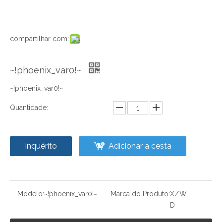
compartilhar com:
~!phoenix_var0!~
~!phoenix_var0!~
Quantidade:
Inquérito
Adicionar a cesta
Modelo:
~!phoenix_var0!~
Marca do Produto:
XZW
D