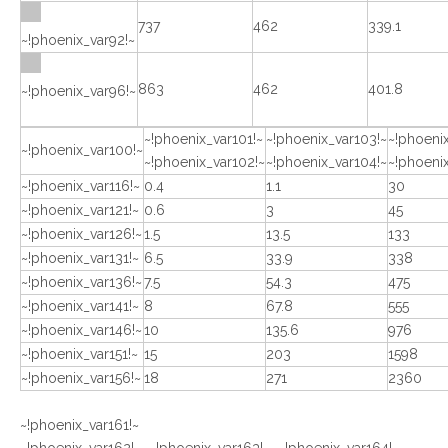
737
462
339.1
~!phoenix_var92!~
863
462
401.8
~!phoenix_var96!~
~!phoenix_var101!~
~!phoenix_var103!~
~!phoenix
~!phoenix_var100!~
~!phoenix_var102!~
~!phoenix_var104!~
~!phoeni
~!phoenix_var116!~
0.4
1.1
30
~!phoenix_var121!~
0.6
3
45
~!phoenix_var126!~
1.5
13.5
133
~!phoenix_var131!~
6.5
33.9
338
~!phoenix_var136!~
7.5
54.3
475
~!phoenix_var141!~
8
67.8
555
~!phoenix_var146!~
10
135.6
976
~!phoenix_var151!~
15
203
1598
~!phoenix_var156!~
18
271
2360
~!phoenix_var161!~