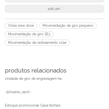
sob um:
China slew drive
Movimentação de giro pequeno
Movimentação de giro SE3
Movimentação de rastreamento solar
produtos relacionados
Unidade de giro de engrenagem helicoidal de carcaça fechada SE14 em estoque com preço de desconto
~!phoenix_var0!~
Estoque promocional Caixa fechada de alta qualidade Unidade giratória de sem-fim