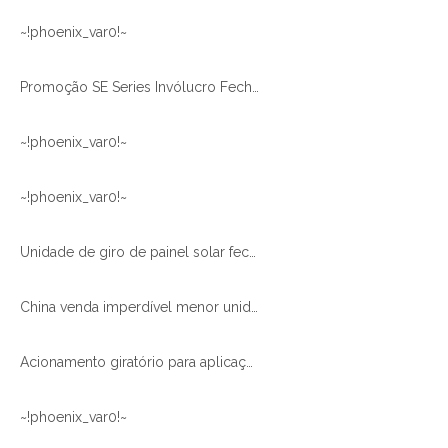
~!phoenix_var0!~
Promoção SE Series Invólucro Fechado SE9 Rastreador Solar Movimentador Giratório com Motor de 24 Vcc
~!phoenix_var0!~
~!phoenix_var0!~
Unidade de giro de painel solar fechado série SE de alta qualidade Acionamento de giro solar
China venda imperdível menor unidade giratória fechada SE3 para rastreamento solar
Acionamento giratório para aplicações industriais e OEM |Envio rápido |XZWD
~!phoenix_var0!~