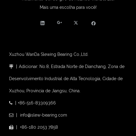
Mais uma escolha para você!
Xuzhou WanDa Slewing Bearing Co.,Ltd.
丨Adicionar: No.8, Estrada Norte de Dianchang, Zona de

Desenvolvimento Industrial de Alta Tecnologia, Cidade de
Xuzhou, Província de Jiangsu, China.
丨+86-516-83309366

丨 info@slew-bearing.com

丨 +86-180 2053 7858
