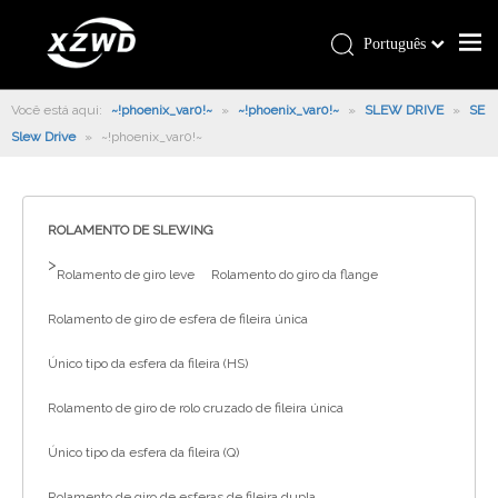
Português
Você está aqui:
~!phoenix_var0!~
»
~!phoenix_var0!~
»
SLEW DRIVE
»
SE
Slew Drive
»
~!phoenix_var0!~
ROLAMENTO DE SLEWING
>
Rolamento de giro leve
Rolamento do giro da flange
Rolamento de giro de esfera de fileira única
Único tipo da esfera da fileira (HS)
Rolamento de giro de rolo cruzado de fileira única
Único tipo da esfera da fileira (Q)
Rolamento de giro de esferas de fileira dupla