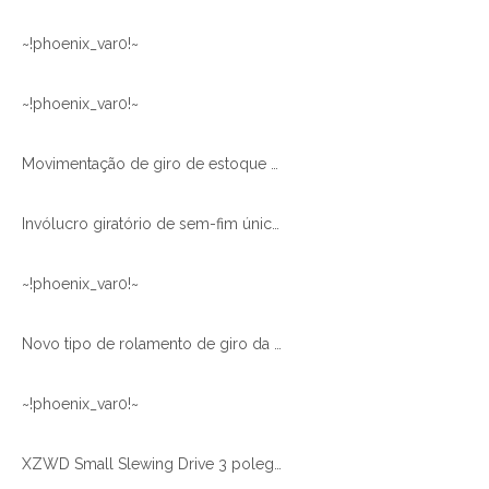
~!phoenix_var0!~
~!phoenix_var0!~
Movimentação de giro de estoque promoção de venda imperdível SE9 com motor hidráulico para varredor de neve
Invólucro giratório de sem-fim único de caixa fechada de estoque
~!phoenix_var0!~
Novo tipo de rolamento de giro da unidade de giro com unidade de giro do tipo pinhão
~!phoenix_var0!~
XZWD Small Slewing Drive 3 polegadas SE3 para sistema de rastreamento solar