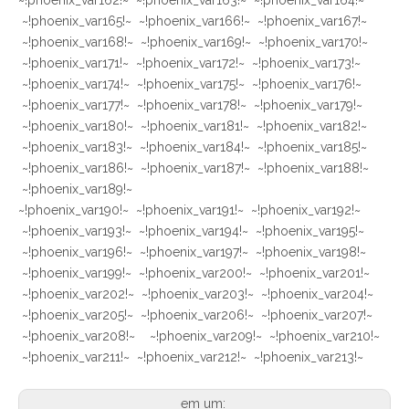
~!phoenix_var162!~ ~!phoenix_var163!~ ~!phoenix_var164!~
~!phoenix_var165!~ ~!phoenix_var166!~ ~!phoenix_var167!~
~!phoenix_var168!~ ~!phoenix_var169!~ ~!phoenix_var170!~
~!phoenix_var171!~ ~!phoenix_var172!~ ~!phoenix_var173!~
~!phoenix_var174!~ ~!phoenix_var175!~ ~!phoenix_var176!~
~!phoenix_var177!~ ~!phoenix_var178!~ ~!phoenix_var179!~
~!phoenix_var180!~ ~!phoenix_var181!~ ~!phoenix_var182!~
~!phoenix_var183!~ ~!phoenix_var184!~ ~!phoenix_var185!~
~!phoenix_var186!~ ~!phoenix_var187!~ ~!phoenix_var188!~
~!phoenix_var189!~
~!phoenix_var190!~ ~!phoenix_var191!~ ~!phoenix_var192!~
~!phoenix_var193!~ ~!phoenix_var194!~ ~!phoenix_var195!~
~!phoenix_var196!~ ~!phoenix_var197!~ ~!phoenix_var198!~
~!phoenix_var199!~ ~!phoenix_var200!~ ~!phoenix_var201!~
~!phoenix_var202!~ ~!phoenix_var203!~ ~!phoenix_var204!~
~!phoenix_var205!~ ~!phoenix_var206!~ ~!phoenix_var207!~
~!phoenix_var208!~ ~!phoenix_var209!~ ~!phoenix_var210!~
~!phoenix_var211!~ ~!phoenix_var212!~ ~!phoenix_var213!~
em um: