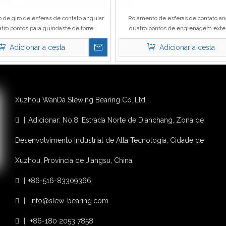
 de giro de esferas de contato angular
Rolamento de esferas de contato an
tro pontos para guindaste de torre
quatro pontos de engrenagem exte
guindaste de serviço médio
Adicionar a cesta
Adicionar a cesta
Xuzhou WanDa Slewing Bearing Co.,Ltd.
丨Adicionar: No.8, Estrada Norte de Dianchang, Zona de

Desenvolvimento Industrial de Alta Tecnologia, Cidade de
Xuzhou, Província de Jiangsu, China.
丨+86-516-83309366

丨 info@slew-bearing.com

丨 +86-180 2053 7858
