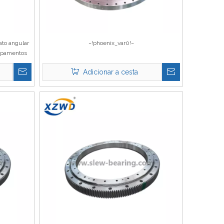
ato angular
~!phoenix_var0!~
uipamentos
Adicionar a cesta