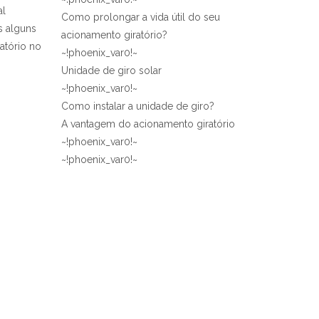
al
Como prolongar a vida útil do seu
s alguns
acionamento giratório?
atório no
~!phoenix_var0!~
Unidade de giro solar
~!phoenix_var0!~
Como instalar a unidade de giro?
A vantagem do acionamento giratório
~!phoenix_var0!~
~!phoenix_var0!~