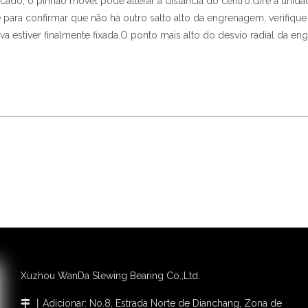
icado, o pinhão móvel pode alterar a distância do centro.Gire a unida
para confirmar que não há outro salto alto da engrenagem, verifique 
a estiver finalmente fixada.O ponto mais alto do desvio radial da e
Xuzhou WanDa Slewing Bearing Co.,Ltd.
丨Adicionar: No.8, Estrada Norte de Dianchang, Zona de
