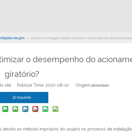
tações de giro
»
Como a montagem pode otimizar o desempenho do acionamento
imizar o desempenho do acionam
giratório?
do site Publicar Time: 2020-08-10 Origem:
alimentado
Inquérito
es devido ao método impróprio do usuário no processo de instalação