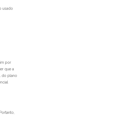
io usado
sim por
ter que a
l do plano
ncial
Portanto,