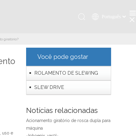
Português
Қазақша
românesc
 giratório?
Türk dili
Tiếng Việt
Você pode gostar
ento
한국어
日本語
ROLAMENTO DE SLEWING
Italiano
SLEW DRIVE
Deutsch
Español
Pусский
Notícias relacionadas
Français
Acionamento giratório de rosca dupla para
العربية
máquina
English
, uso e
~!phoenix_var0!~