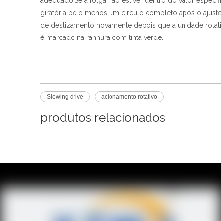
adequado.Se a folga não estiver dentro do valor especif
giratória pelo menos um círculo completo após o ajuste 
de deslizamento novamente depois que a unidade rotativ
é marcado na ranhura com tinta verde.
Slewing drive
acionamento rotativo
produtos relacionados