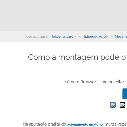
Você está aqui:
~!phoenix_var0!~
»
~!phoenix_var0!~
»
Movimen
Como a montagem pode ot
Número Browse:
1
Autor:editor 
Na aplicação prática de
, muitas vez
acionamento giratório