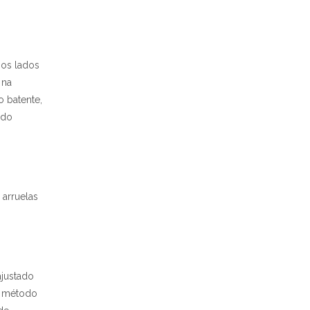
 os lados
 na
o batente,
 do
 arruelas
ajustado
o método