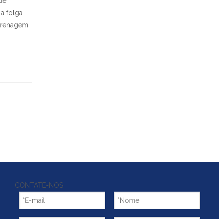
de
a folga
ngrenagem
CONTATE-NOS