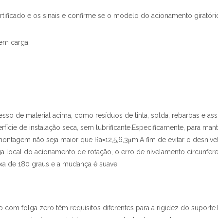
certificado e os sinais e confirme se o modelo do acionamento giratór
sem carga.
esso de material acima, como resíduos de tinta, solda, rebarbas e as
rfície de instalação seca, sem lubrificante.Especificamente, para man
ntagem não seja maior que Ra=12,5,6,3μm.A fim de evitar o desníve
local do acionamento de rotação, o erro de nivelamento circunfere
xa de 180 graus e a mudança é suave.
 com folga zero têm requisitos diferentes para a rigidez do suporte.