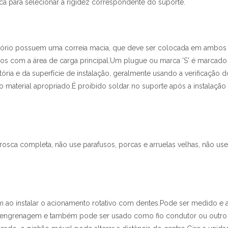
ca para selecionar a rigidez correspondente do suporte.
ratório possuem uma correia macia, que deve ser colocada em ambos
dos com a área de carga principal.Um plugue ou marca 'S' é marcado
ória e da superfície de instalação, geralmente usando a verificação d
 material apropriado.É proibido soldar no suporte após a instalação
osca completa, não use parafusos, porcas e arruelas velhas, não use
m ao instalar o acionamento rotativo com dentes.Pode ser medido e 
da engrenagem e também pode ser usado como fio condutor ou outr