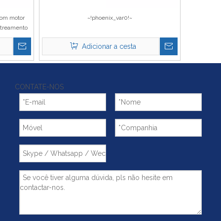
com motor
~!phoenix_var0!~
astreamento
Adicionar a cesta
CONTATE-NOS