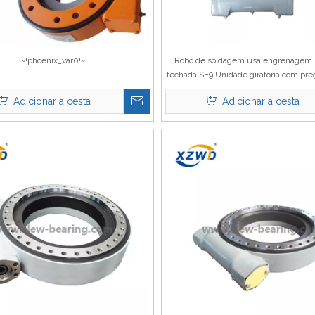
~!phoenix_var0!~
Robô de soldagem usa engrenagem h
fechada SE9 Unidade giratória com pre
hidráulico
Adicionar a cesta
Adicionar a cesta