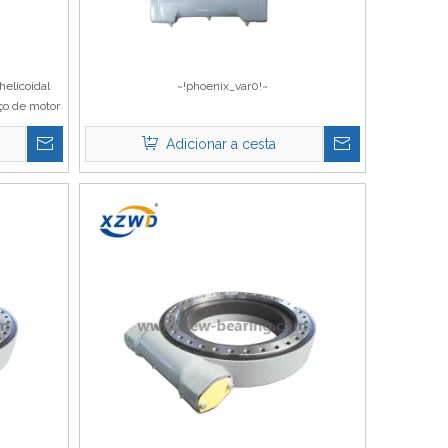
elicoidal
~!phoenix_var0!~
ço de motor
Adicionar a cesta