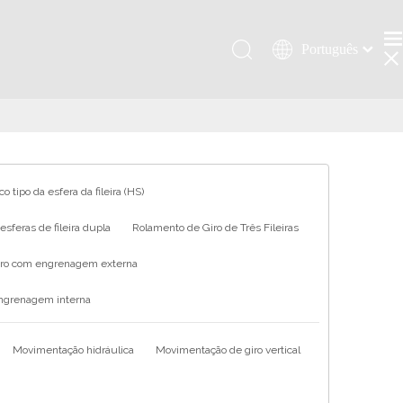
Português
Қазақша
românesc
Türk dili
Tiếng Việt
한국어
o tipo da esfera da fileira (HS)
日本語
sferas de fileira dupla
Rolamento de Giro de Três Fileiras
Italiano
Deutsch
iro com engrenagem externa
Español
engrenagem interna
Pусский
Français
Movimentação hidráulica
Movimentação de giro vertical
العربية
English