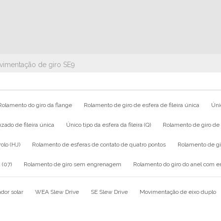
imentação de giro SE9
Rolamento do giro da flange
Rolamento de giro de esfera de fileira única
Únic
zado de fileira única
Único tipo da esfera da fileira (Q)
Rolamento de giro de e
rolo (HJ)
Rolamento de esferas de contato de quatro pontos
Rolamento de g
 (07)
Rolamento de giro sem engrenagem
Rolamento do giro do anel com 
dor solar
WEA Slew Drive
SE Slew Drive
Movimentação de eixo duplo