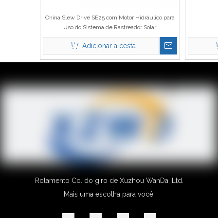
China Slew Drive SE25 com Motor Hidráulico para
Uso do Sistema de Rastreador Solar
Adicionar a cesta
1
2
»
Rolamento Co. do giro de Xuzhou WanDa, Ltd.
Mais uma escolha para você!