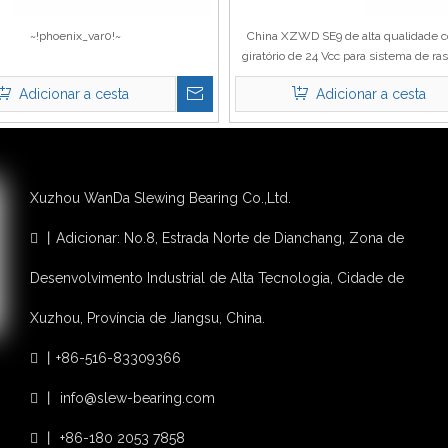
~!phoenix_var0!~
China XZWD SE9 de alta qualidade 
giratório de 24 Vcc para sistema de r
solar
Adicionar a cesta
Adicionar a cesta
Xuzhou WanDa Slewing Bearing Co.,Ltd.
丨Adicionar: No.8, Estrada Norte de Dianchang, Zona de

Desenvolvimento Industrial de Alta Tecnologia, Cidade de
Xuzhou, Província de Jiangsu, China.
丨+86-516-83309366

丨 info@slew-bearing.com

丨 +86-180 2053 7858
