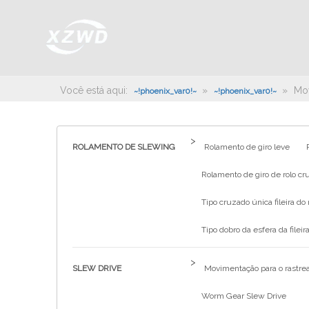
Você está aqui:
»
»
Mov
~!phoenix_var0!~
~!phoenix_var0!~
>
ROLAMENTO DE SLEWING
Rolamento de giro leve
Rolamento de giro de rolo cru
Tipo cruzado única fileira do 
Tipo dobro da esfera da fileira
>
SLEW DRIVE
Movimentação para o rastrea
Worm Gear Slew Drive